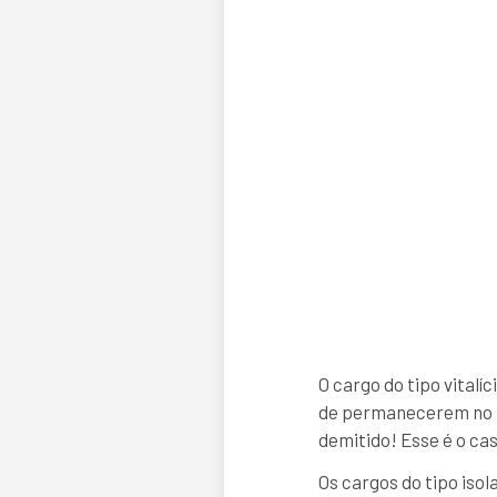
O cargo do tipo vital
de permanecerem no m
demitido! Esse é o cas
Os cargos do tipo iso