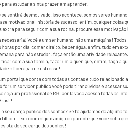
o para estudar e sinta prazer em aprender.
ê se sentirá desmotivado, isso acontece, somos seres humano
ase motivacional, história de sucesso, enfim, qualquer coisa 
s extra para seguir com a sua rotina, procure essa motivação!
sa necessária! Você é um ser humano, não uma máquina! Todo
 horas por dia, comer direito, beber água, enfim, tudo em exc
emana para não estudar; faça então uma atividade relaxante, 
 ficar com a sua família, fazer um piquenique, enfim, faça alg
dade e liberação de estresse!
 um portal que conta com todas as contas e tudo relacionado a
 for um servidor público você pode tirar dúvidas e acessar s
cê seja um profissional de RH, por lá você acessa todas as in
Brasil!
l o seu cargo publico dos sonhos? Se te ajudamos de alguma f
ilhar o texto com algum amigo ou parente que você acha que
desista do seu cargo dos sonhos!