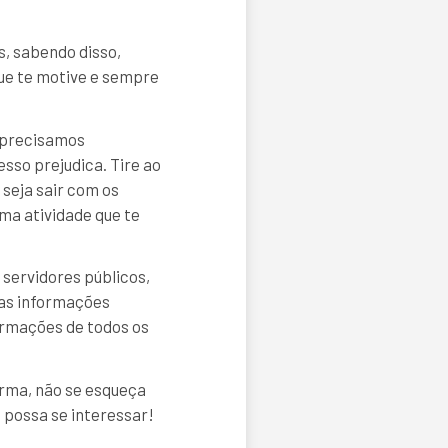
s, sabendo disso,
que te motive e sempre
s precisamos
esso prejudica. Tire ao
seja sair com os
uma atividade que te
 servidores públicos,
uas informações
formações de todos os
orma, não se esqueça
 possa se interessar!