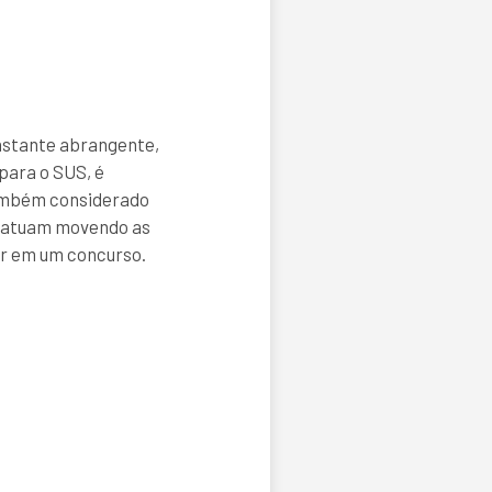
bastante abrangente,
 para o SUS, é
também considerado
es atuam movendo as
sar em um concurso.