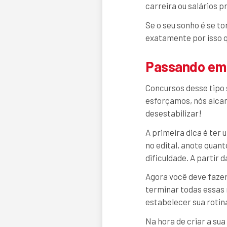
carreira ou salários p
Se o seu sonho é se t
exatamente por isso q
Passando em 
Concursos desse tipo
esforçamos, nós alcan
desestabilizar!
A primeira dica é ter
no edital, anote quan
dificuldade. A partir 
Agora você deve fazer
terminar todas essas 
estabelecer sua rotina
Na hora de criar a su