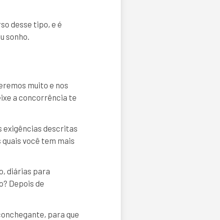
so desse tipo, e é
u sonho.
eremos muito e nos
ixe a concorrência te
s exigências descritas
s quais você tem mais
, diárias para
o? Depois de
aconchegante, para que