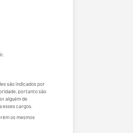
r.
es são indicados por
ridade, portanto são
por alguém de
a esses cargos.
 porém os mesmos