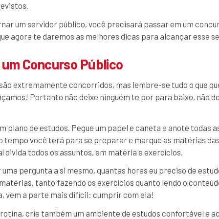
revistos.
ornar um servidor público, você precisará passar em um concur
ue agora te daremos as melhores dicas para alcançar esse se
um Concurso Público
 são extremamente concorridos, mas lembre-se tudo o que qu
çamos! Portanto não deixe ninguém te por para baixo, não de
 um plano de estudos. Pegue um papel e caneta e anote todas a
to tempo você terá para se preparar e marque as matérias da
daí divida todos os assuntos, em matéria e exercícios.
 uma pergunta a si mesmo, quantas horas eu preciso de estudo
matérias, tanto fazendo os exercícios quanto lendo o conteúd
, vem a parte mais difícil: cumprir com ela!
a rotina, crie também um ambiente de estudos confortável e 